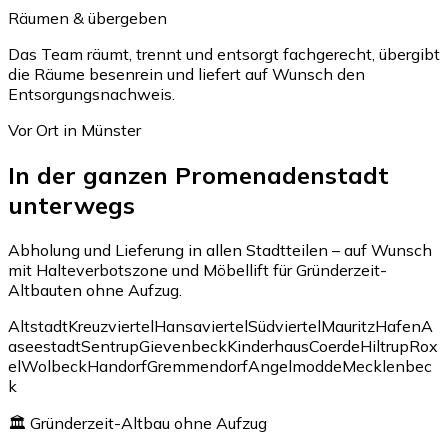
Räumen & übergeben
Das Team räumt, trennt und entsorgt fachgerecht, übergibt
die Räume besenrein und liefert auf Wunsch den
Entsorgungsnachweis.
Vor Ort in Münster
In der ganzen Promenadenstadt
unterwegs
Abholung und Lieferung in allen Stadtteilen – auf Wunsch
mit Halteverbotszone und Möbellift für Gründerzeit-
Altbauten ohne Aufzug.
Altstadt
Kreuzviertel
Hansaviertel
Südviertel
Mauritz
Hafen
A
aseestadt
Sentrup
Gievenbeck
Kinderhaus
Coerde
Hiltrup
Rox
el
Wolbeck
Handorf
Gremmendorf
Angelmodde
Mecklenbec
k
🏛️ Gründerzeit-Altbau ohne Aufzug