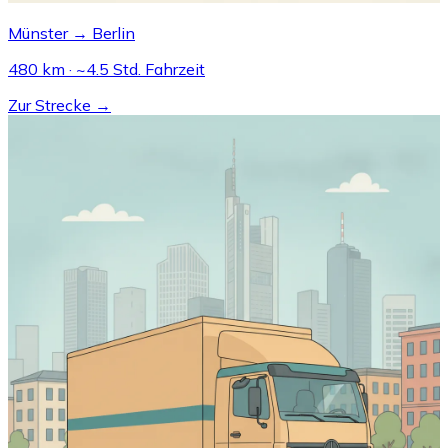
Münster → Berlin
480 km · ~4.5 Std. Fahrzeit
Zur Strecke →