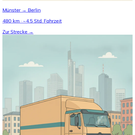
Münster → Berlin
480 km · ~4.5 Std. Fahrzeit
Zur Strecke →