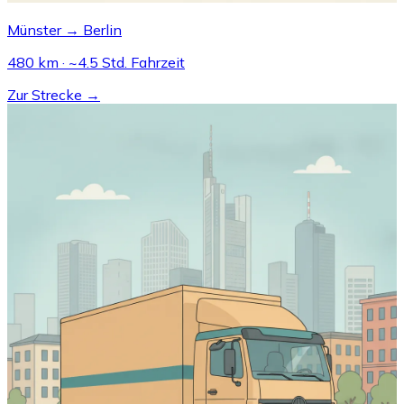
Münster → Berlin
480 km · ~4.5 Std. Fahrzeit
Zur Strecke →